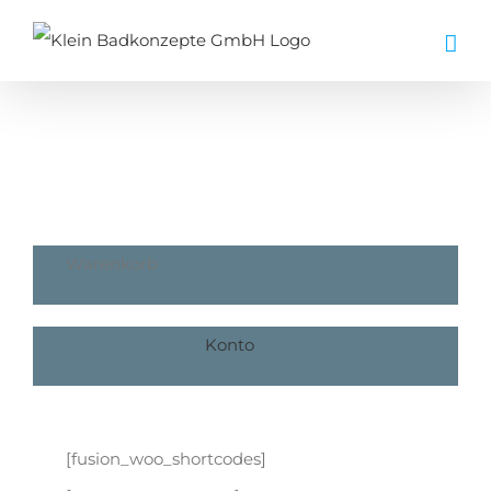
Zum
Inhalt
springen
Warenkorb
Konto
[fusion_woo_shortcodes]