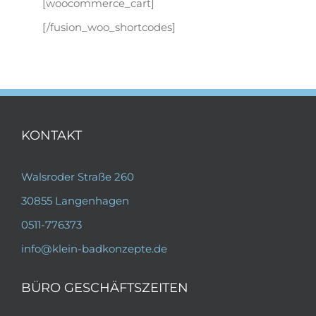
[woocommerce_cart]
[/fusion_woo_shortcodes]
KONTAKT
Walsroder Straße 260
30855 Langenhagen
0511-776373
info@klein-badkonzepte.de
BÜRO GESCHÄFTSZEITEN