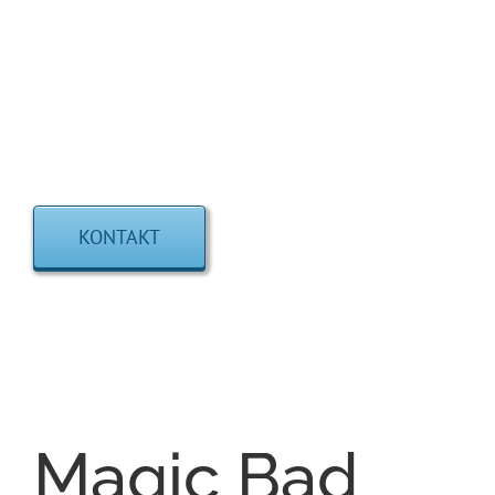
Österreich erfunden. Die
Vorteile
und der Nutzen
haben sich schnell herumgesprochen, sodass es
heute bereits mehr als 6.000 zufriedene Besitzer
der nachträglich eingebauten Wannentür gibt.
KONTAKT
Magic Bad