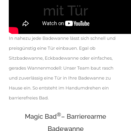
mit Tür
In nahezu jede Badewanne lässt sich schnell und
preisgünstig eine Tür einbauen. Egal ob
Sitzbadewanne, Eckbadewanne oder einfaches,
gerades Wannenmodell: Unser Team baut rasch
und zuverlässig eine Tür in Ihre Badewanne zu
Hause ein. So entsteht im Handumdrehen ein
barrierefreies Bad.
®
Magic Bad
– Barrierearme
Badewanne