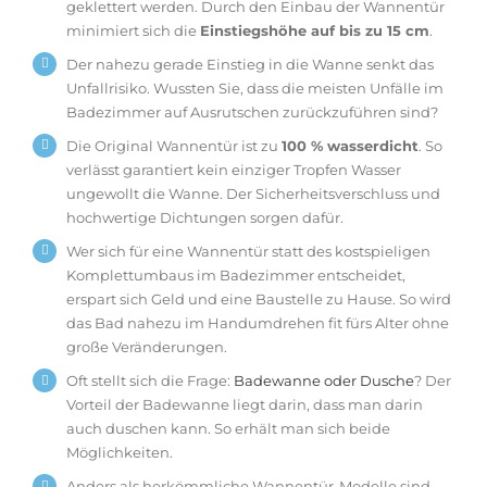
geklettert werden. Durch den Einbau der Wannentür
minimiert sich die
Einstiegshöhe auf bis zu 15 cm
.
Der nahezu gerade Einstieg in die Wanne senkt das
Unfallrisiko. Wussten Sie, dass die meisten Unfälle im
Badezimmer auf Ausrutschen zurückzuführen sind?
Die Original Wannentür ist zu
100 % wasserdicht
. So
verlässt garantiert kein einziger Tropfen Wasser
ungewollt die Wanne. Der Sicherheitsverschluss und
hochwertige Dichtungen sorgen dafür.
Wer sich für eine Wannentür statt des kostspieligen
Komplettumbaus im Badezimmer entscheidet,
erspart sich Geld und eine Baustelle zu Hause. So wird
das Bad nahezu im Handumdrehen fit fürs Alter ohne
große Veränderungen.
Oft stellt sich die Frage:
Badewanne oder Dusche
? Der
Vorteil der Badewanne liegt darin, dass man darin
auch duschen kann. So erhält man sich beide
Möglichkeiten.
Anders als herkömmliche Wannentür-Modelle sind