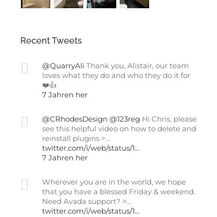
Recent Tweets
@QuarryAli
Thank you, Alistair, our team
loves what they do and who they do it for
❤️👍
7 Jahren her
@CRhodesDesign
@123reg
Hi Chris, please
see this helpful video on how to delete and
reinstall plugins >…
twitter.com/i/web/status/1…
7 Jahren her
Wherever you are in the world, we hope
that you have a blessed Friday & weekend.
Need Avada support? >…
twitter.com/i/web/status/1…