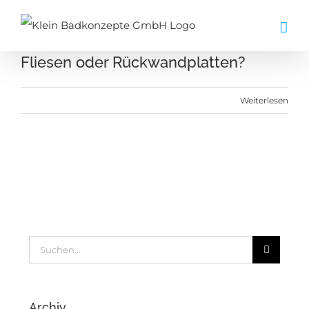
Zum
Inhalt
springen
Fliesen oder Rückwandplatten?
Weiterlesen
Suche
nach:
Archiv